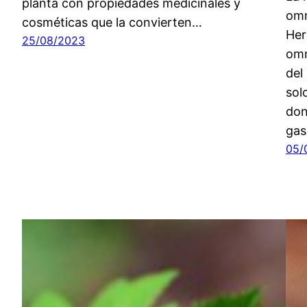
planta con propiedades medicinales y
omn
cosméticas que la convierten…
Her
25/08/2023
omn
del
sol
don
gas
05/