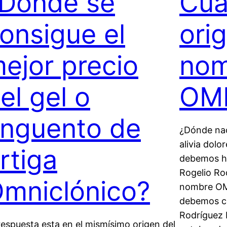
Dónde se
Cuá
onsigue el
ori
ejor precio
nom
el gel o
OM
nguento de
¿Dónde nac
alivia dolo
rtiga
debemos ha
Rogelio Rod
mniclónico?
nombre OM
debemos co
Rodríguez 
respuesta esta en el mismísimo origen del