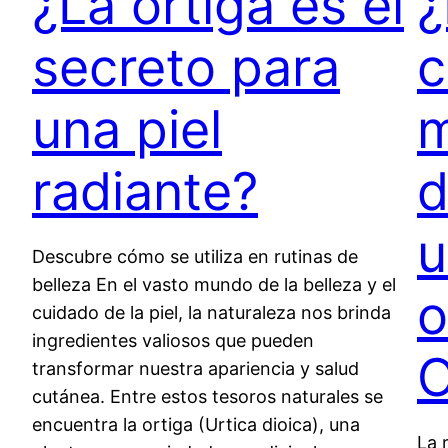
¿La ortiga es el
¿
secreto para
c
una piel
m
radiante?
d
u
Descubre cómo se utiliza en rutinas de
belleza En el vasto mundo de la belleza y el
o
cuidado de la piel, la naturaleza nos brinda
ingredientes valiosos que pueden
O
transformar nuestra apariencia y salud
cutánea. Entre estos tesoros naturales se
encuentra la ortiga (Urtica dioica), una
La 