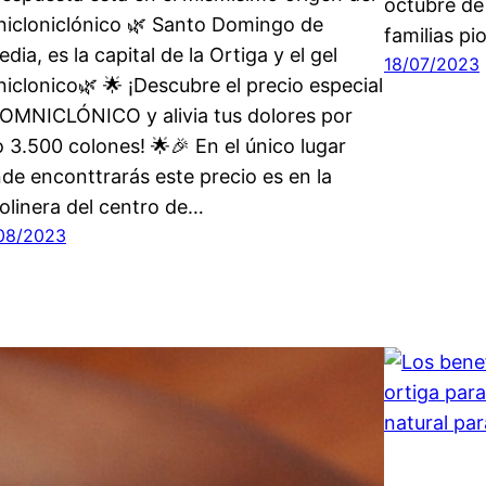
octubre de
icloniclónico 🌿 Santo Domingo de
familias p
edia, es la capital de la Ortiga y el gel
18/07/2023
iclonico🌿 🌟 ¡Descubre el precio especial
 OMNICLÓNICO y alivia tus dolores por
o 3.500 colones! 🌟🎉 En el único lugar
de enconttrarás este precio es en la
olinera del centro de…
08/2023